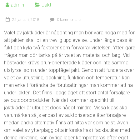
admin
Jakt
25 januari, 2018
0 kommentarer
Valet av jaktkläder är någonting man bör vara noga med för
att jakten skall bli en trevlig upplevelse. Under långa pass är
fukt och kyla två faktorer som förvärrar vistelsen. Ytterligare
frågor man bör tänka på är valet av material och färg. Vid
höstväder krävs brun-orienterade kläder och inte samma
utstyrsel som under toppfågel-jakt. Genom att fundera över
valet av utrustning, packning, funktion och temperatur, kan
man enkelt förändra de förutsättningar man kommer att ha
under jakten. Det finns i dagsläget ett stort antal försäljare
av outdoorprodukter. När det kommer specifikt till
jaktkläder är utbudet dock något mindre. Vissa klassiska
varumärken säljs endast av auktoriserade återförsäljare
medan andra alternativ finns att hitta var som helst. Även
om valet av ytterplagg ofta införskaffas i fackbutiker med
denna inriktning, kan övriga lager kompletteras efter eget