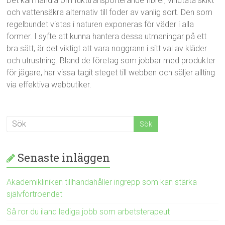
Det kan handla om fukttransporterande fibrer, vindtäta skikt
och vattensäkra alternativ till foder av vanlig sort. Den som
regelbundet vistas i naturen exponeras för väder i alla
former. I syfte att kunna hantera dessa utmaningar på ett
bra sätt, är det viktigt att vara noggrann i sitt val av kläder
och utrustning. Bland de företag som jobbar med produkter
för jägare, har vissa tagit steget till webben och säljer allting
via effektiva webbutiker.
Senaste inläggen
Akademikliniken tillhandahåller ingrepp som kan stärka
självförtroendet
Så ror du iland lediga jobb som arbetsterapeut