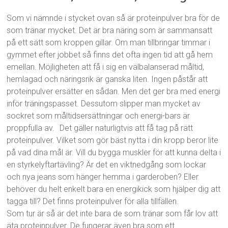
Som vi nämnde i stycket ovan så är proteinpulver bra för de
som tränar mycket. Det är bra näring som är sammansatt
på ett sätt som kroppen gillar. Om man tillbringar timmar i
gymmet efter jobbet så finns det ofta ingen tid att gå hem
emellan. Möjligheten att få i sig en välbalanserad måltid,
hemlagad och näringsrik är ganska liten. Ingen påstår att
proteinpulver ersätter en sådan. Men det ger bra med energi
inför träningspasset. Dessutom slipper man mycket av
sockret som måltidsersättningar och energi-bars är
proppfulla av. Det gäller naturligtvis att få tag på rätt
proteinpulver. Vilket som gör bäst nytta i din kropp beror lite
på vad dina mål är. Vill du bygga muskler för att kunna delta i
en styrkelyftartävling? Är det en viktnedgång som lockar
och nya jeans som hänger hemma i garderoben? Eller
behöver du helt enkelt bara en energikick som hjälper dig att
tagga till? Det finns proteinpulver för alla tillfällen.
Som tur är så är det inte bara de som tränar som får lov att
äta proteinpulver. De fungerar även bra som ett