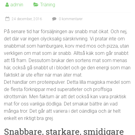
admin
Träning
24 december, 2016
0 kommentarer
På senare tid har försäljningen av snabb mat ökat. Och nej,
det där var ingen olycksalig särskrivning. Vi pratar inte om
snabbmat som hamburgare, korv med mos och pizza, utan
verkligen om mat som är snabb. Alltså käk som går snabbt
att få fram. Dessutom brukar den sortens mat som menas
här, också gå snabbt ut i blodet och ge den energi som man
faktiskt är ute efter när man äter mat.
Det handlar om proteinpulver. Detta lilla magiska medel som
de flesta förknippar med superatleter och proffsiga
idrottsmän. Men faktum är att det också kan vara praktisk
mat för oss vanliga dödliga. Det smakar bättre än vad
många tror. Det går att variera i det oändliga och är helt
enkelt en riktigt bra grej.
Snabbare, starkare, smidigare