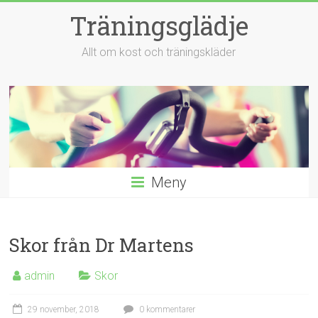
Hoppa
Träningsglädje
till
innehåll
Allt om kost och träningskläder
Meny
Skor från Dr Martens
admin
Skor
29 november, 2018
0 kommentarer