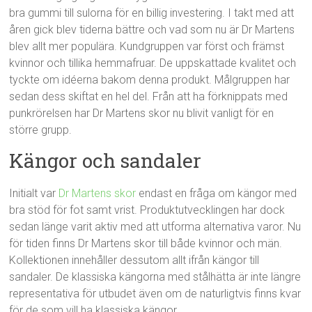
bra gummi till sulorna för en billig investering. I takt med att
åren gick blev tiderna bättre och vad som nu är Dr Martens
blev allt mer populära. Kundgruppen var först och främst
kvinnor och tillika hemmafruar. De uppskattade kvalitet och
tyckte om idéerna bakom denna produkt. Målgruppen har
sedan dess skiftat en hel del. Från att ha förknippats med
punkrörelsen har Dr Martens skor nu blivit vanligt för en
större grupp.
Kängor och sandaler
Initialt var
Dr Martens skor
endast en fråga om kängor med
bra stöd för fot samt vrist. Produktutvecklingen har dock
sedan länge varit aktiv med att utforma alternativa varor. Nu
för tiden finns Dr Martens skor till både kvinnor och män.
Kollektionen innehåller dessutom allt ifrån kängor till
sandaler. De klassiska kängorna med stålhätta är inte längre
representativa för utbudet även om de naturligtvis finns kvar
för de som vill ha klassiska kängor.