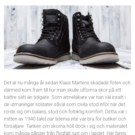
Det är nu många år sedan Klaus Märtens skadade foten och
därmed kom fram till hur man skulle utforma skor på ett
bättre sätt än tidigare. Som arméläkare var han väl insatt i
de utmaningar soldater såväl som civila stod inför när det
rörde sig om balans, stöd och fotriktig komfort. Detta var i
mitten av 1940 talet när tiderna inte var bra för butiker och
försäljare. Tanken om skorna höll dock i sig och materialet
kom många gånger från flygfält runt om i landet. Här fanns